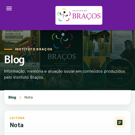
menu
INSTITUTO BRAÇOS
Blog
Informação, memória e atuação social em conteúdos produzidos
pelo Instituto Braços.
chevron_right
Blog
Nota
LEITURA
article
Nota